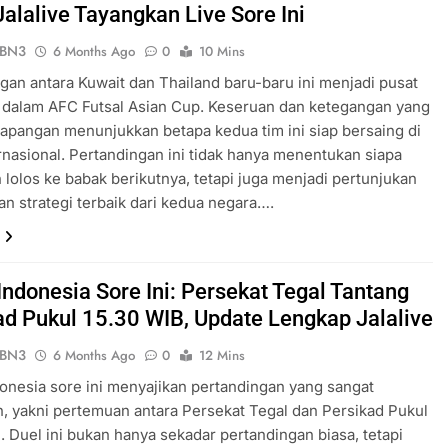
Jalalive Tayangkan Live Sore Ini
ePBN3
6 Months Ago
0
10 Mins
gan antara Kuwait dan Thailand baru-baru ini menjadi pusat
 dalam AFC Futsal Asian Cup. Keseruan dan ketegangan yang
i lapangan menunjukkan betapa kedua tim ini siap bersaing di
ernasional. Pertandingan ini tidak hanya menentukan siapa
 lolos ke babak berikutnya, tetapi juga menjadi pertunjukan
dan strategi terbaik dari kedua negara….
Indonesia Sore Ini: Persekat Tegal Tantang
ad Pukul 15.30 WIB, Update Lengkap Jalalive
ePBN3
6 Months Ago
0
12 Mins
donesia sore ini menyajikan pertandingan yang sangat
n, yakni pertemuan antara Persekat Tegal dan Persikad Pukul
. Duel ini bukan hanya sekadar pertandingan biasa, tetapi