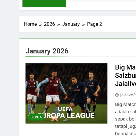
Home
2026
January
Page 2
January 2026
Big Mat
Salzbu
Jalaliv
Jalaliv
Big Match
adalah sa
BERITA
sepak bol
tetapi ju
benua ini