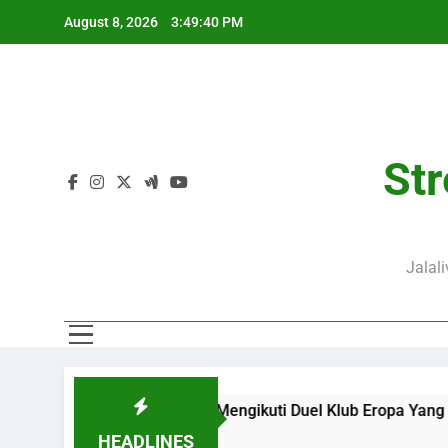
Skip
August 8, 2026
3:49:41 PM
to
content
Str
Jalal
a Pengalaman Mengikuti Duel Klub Eropa Yang Dinantikan
HEADLINES