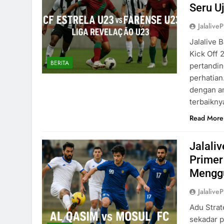
Seru U
Jalaliv
Jalalive 
Kick Off 
BERITA
pertandin
perhatian
dengan a
terbaikn
Read More
Jalaliv
Primer
Menggu
Jalaliv
Adu Strat
sekadar p