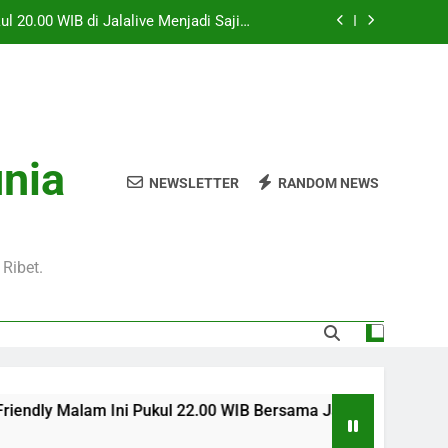
l 20.00 WIB di Jalalive Menjadi Sajian
ik Untuk Pecinta Sepak Bola Nasional
0 WIB Menghadirkan Berita Terbaru Duel
Klub Terkenal Dari Inggris Dan Jerman
Dini Hari Ini Pukul 02.00 WIB Membawa
kuti Duel Klub Eropa Yang Dinantikan
kul 22.00 WIB Bersama Jalalive Dengan
unia
aga Pramusim Modern dan Menghibur
NEWSLETTER
RANDOM NEWS
l 20.00 WIB di Jalalive Menjadi Sajian
ik Untuk Pecinta Sepak Bola Nasional
0 WIB Menghadirkan Berita Terbaru Duel
Klub Terkenal Dari Inggris Dan Jerman
Ribet.
 Ini Pukul 22.00 WIB Bersama Jalalive Dengan Kemasan Laga