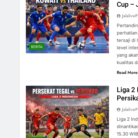
Cup – 
Jalaliv
Pertandin
perhatian
tersaji d
BERITA
level int
yang akan
kualitas 
Read More
Liga 2 
Persik
Jalaliv
Liga 2 In
dinantika
15.30 WIB