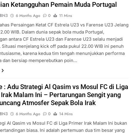
jian Ketangguhan Pemain Muda Portugal
ePBN3
6 Months Ago
0
11 Mins
Bahas Persaingan Ketat CF Estrela U23 vs Farense U23 Jelang
22.00 WIB. Dalam dunia sepak bola muda Portugal,
gan antara CF Estrela U23 dan Farense U23 selalu menjadi
. Situasi menjelang kick off pada pukul 22.00 WIB ini penuh
ntusiasme, karena kedua tim tengah menunjukkan performa
ya dan bersiap memperebutkan poin…
e : Adu Strategi Al Qasim vs Mosul FC di Liga
 Irak Malam Ini – Pertarungan Sengit yang
ncang Atmosfer Sepak Bola Irak
ePBN3
6 Months Ago
0
14 Mins
egi Al Qasim vs Mosul FC di Liga Primer Irak Malam Ini bukan
ertandingan biasa. Ini adalah pertemuan dua tim besar yang