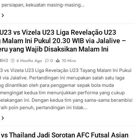
 persiapan, kekuatan masing-masing…
l U23 vs Vizela U23 Liga Revelação U23
 Malam Ini Pukul 20.30 WIB via Jalalive –
eru yang Wajib Disaksikan Malam Ini
ePBN3
6 Months Ago
0
10 Mins
23 vs Vizela U23 Liga Revelação U23 Tayang Malam Ini Pukul
 via Jalalive. Pertandingan ini merupakan salah satu laga
ng dinantikan oleh para penggemar sepak bola muda
, mengingat kedua tim menunjukkan performa yang cukup
belakangan ini. Dengan kedua tim yang sama-sama berambisi
aih poin penuh, pertandingan ini tidak…
 vs Thailand Jadi Sorotan AFC Futsal Asian