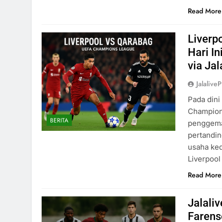
Read More
Liverp
Hari I
via Jal
Jalaliv
Pada dini
Champions
BERITA
penggemar
pertandi
usaha ked
Liverpool
Read More
Jalali
Farens