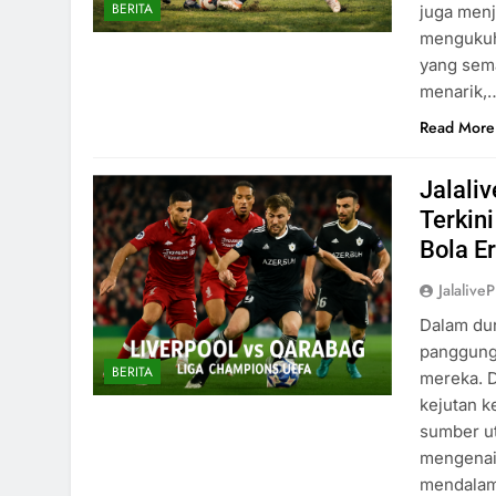
BERITA
juga men
mengukuh
yang sema
menarik,
Read More
Jalali
Terkin
Bola E
Jalaliv
Dalam dun
panggung
BERITA
mereka. 
kejutan k
sumber ut
mengenai 
mendalam