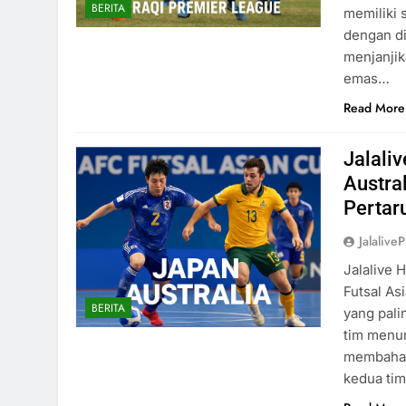
BERITA
memiliki 
dengan di
menjanjik
emas…
Read More
Jalali
Austral
Pertar
Jalaliv
Jalalive 
Futsal As
BERITA
yang pali
tim menun
membahas 
kedua ti