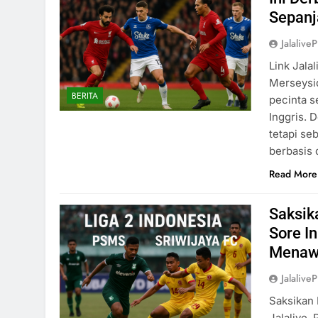
Sepanj
Jalaliv
Link Jala
Merseysid
BERITA
pecinta s
Inggris. 
tetapi se
berbasis d
Read More
Saksik
Sore In
Menawa
Jalaliv
Saksikan 
Jalalive.