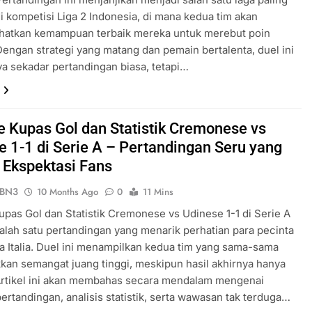
i kompetisi Liga 2 Indonesia, di mana kedua tim akan
hatkan kemampuan terbaik mereka untuk merebut poin
Dengan strategi yang matang dan pemain bertalenta, duel ini
ya sekadar pertandingan biasa, tetapi…
ve Kupas Gol dan Statistik Cremonese vs
e 1-1 di Serie A – Pertandingan Seru yang
 Ekspektasi Fans
ePBN3
10 Months Ago
0
11 Mins
Kupas Gol dan Statistik Cremonese vs Udinese 1-1 di Serie A
alah satu pertandingan yang menarik perhatian para pecinta
a Italia. Duel ini menampilkan kedua tim yang sama-sama
an semangat juang tinggi, meskipun hasil akhirnya hanya
Artikel ini akan membahas secara mendalam mengenai
pertandingan, analisis statistik, serta wawasan tak terduga…