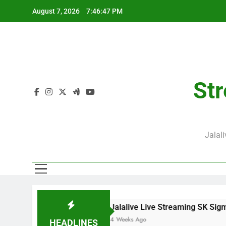
Skip
August 7, 2026
7:46:48 PM
to
content
P
Str
P
Jalal
Jalalive
Jalalive Live Streaming SK Sigma Olomouc vs S
4 Weeks Ago
HEADLINES