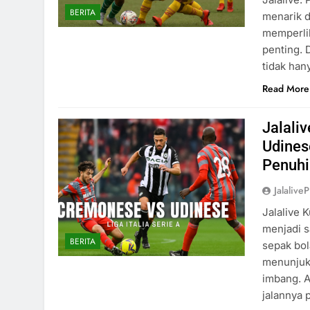
BERITA
menarik d
memperli
penting. 
tidak han
Read More
Jalali
Udines
Penuhi
Jalaliv
Jalalive 
menjadi s
BERITA
sepak bol
menunjukk
imbang. 
jalannya 