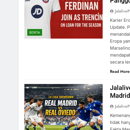
Panggu
Jalaliv
Karier Er
Update. P
BERITA
menandai
Eropa yan
Marselino
mendapatk
secara le
Read More
Jalali
Madrid
Jalaliv
Kemenanga
tidak han
Fakta Me