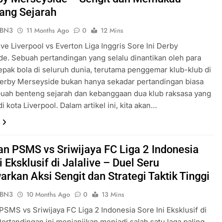
ang Sejarah
ePBN3
11 Months Ago
0
12 Mins
live Liverpool vs Everton Liga Inggris Sore Ini Derby
e. Sebuah pertandingan yang selalu dinantikan oleh para
epak bola di seluruh dunia, terutama penggemar klub-klub di
Derby Merseyside bukan hanya sekadar pertandingan biasa
buah benteng sejarah dan kebanggaan dua klub raksasa yang
i kota Liverpool. Dalam artikel ini, kita akan…
an PSMS vs Sriwijaya FC Liga 2 Indonesia
i Eksklusif di Jalalive – Duel Seru
rkan Aksi Sengit dan Strategi Taktik Tinggi
ePBN3
10 Months Ago
0
13 Mins
PSMS vs Sriwijaya FC Liga 2 Indonesia Sore Ini Eksklusif di
 Pertandingan ini menjanjikan menjadi salah satu laga paling