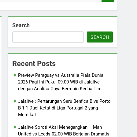
Search
SEARCH
Recent Posts
Preview Paraguay vs Australia Piala Dunia
2026 Pagi Ini Pukul 09.00 WIB di Jalalive
dengan Analisa Gaya Bermain Kedua Tim
Jalalive : Pertarungan Seru Benfica B vs Porto
B 1-1 Duel Ketat di Liga Portugal 2 yang
Memikat
Jalalive Soroti Aksi Menegangkan – Man
United vs Leeds 02.00 WIB Berjalan Dramatis