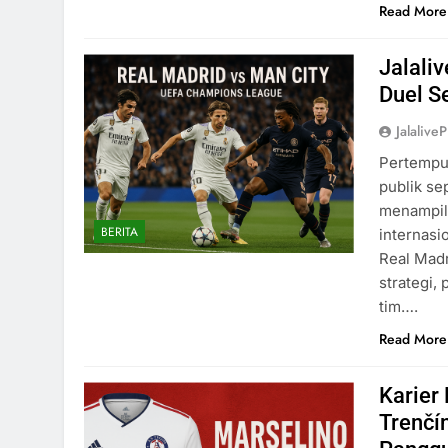
Read More
Jalaliv
Duel S
Jalaliv
Pertempur
publik se
menampilk
BERITA
internasi
Real Madr
strategi
tim….
Read More
Karier
Trenčí