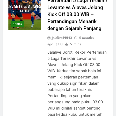
Pertemuan 5 Laga Terakhir
Levante vs Alaves Jelang
Kick Off 03.00 WIB –
Pertandingan Menarik
BERITA
dengan Sejarah Panjang
JalalivePBN3
5 months
ago
0
9 mins
Jalalive Soroti Rekor Pertemuan
5 Laga Terakhir Levante vs
Alaves Jelang Kick Off 03.00
WIB. Kedua tim sepak bola ini
memiliki sejarah pertemuan
yang cukup signifikan dalam
beberapa tahun terakhir.
Pertandingan yang akan
berlangsung pada pukul 03.00
WIB ini dinilai sangat penting
bagi kedua kubu untuk meraih