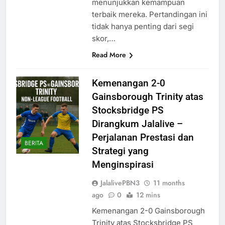
menunjukkan kemampuan
terbaik mereka. Pertandingan ini
tidak hanya penting dari segi
skor,…
Read More
Kemenangan 2-0
Gainsborough Trinity atas
Stocksbridge PS
Dirangkum Jalalive –
Perjalanan Prestasi dan
BERITA
Strategi yang
Menginspirasi
JalalivePBN3
11 months
ago
0
12 mins
Kemenangan 2-0 Gainsborough
Trinity atas Stocksbridge PS