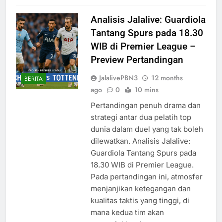
Analisis Jalalive: Guardiola
Tantang Spurs pada 18.30
WIB di Premier League –
Preview Pertandingan
JalalivePBN3
12 months
BERITA
ago
0
10 mins
Pertandingan penuh drama dan
strategi antar dua pelatih top
dunia dalam duel yang tak boleh
dilewatkan. Analisis Jalalive:
Guardiola Tantang Spurs pada
18.30 WIB di Premier League.
Pada pertandingan ini, atmosfer
menjanjikan ketegangan dan
kualitas taktis yang tinggi, di
mana kedua tim akan