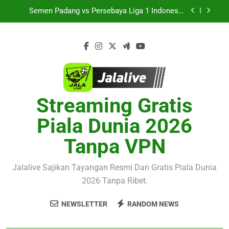
Skip
– Saksikan Pertandingan Seru Tim Muda Italia!
Semen Padang vs Persebaya Liga 1 Indonesia
to
Pukul 15.30 WIB Jadi Momentum Penting Menurut
Jalalive untuk Menentukan Arah Perjalanan Kedua
content
Atmosfer Panas Liga 1 Indonesia Saat Semen
Tim
Padang Tantang Persik Kediri Sore Ini – Jalalive
Bahas Peluang Kemenangan
Showdown Seru – Fulham vs Nottingham Forest
Malam Ini Liga Inggris Pukul 03.00 WIB Nonton di
Jalalive
Link Live Streaming Cagliari U20 vs Cremonese
U20 Liga Primavera 1 19.00 WIB Hanya di Jalalive
– Saksikan Pertandingan Seru Tim Muda Italia!
Streaming Gratis
Semen Padang vs Persebaya Liga 1 Indonesia
Pukul 15.30 WIB Jadi Momentum Penting Menurut
Jalalive untuk Menentukan Arah Perjalanan Kedua
Piala Dunia 2026
Atmosfer Panas Liga 1 Indonesia Saat Semen
Tim
Padang Tantang Persik Kediri Sore Ini – Jalalive
Tanpa VPN
Bahas Peluang Kemenangan
Jalalive Sajikan Tayangan Resmi Dan Gratis Piala Dunia
2026 Tanpa Ribet.
NEWSLETTER
RANDOM NEWS