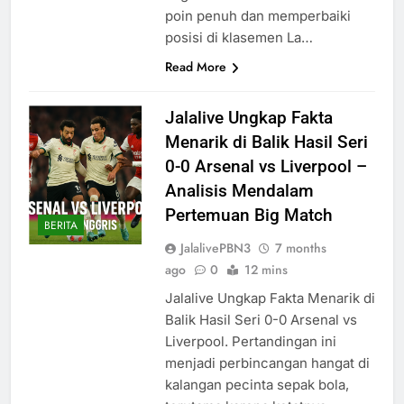
poin penuh dan memperbaiki
posisi di klasemen La…
Read More
Jalalive Ungkap Fakta
Menarik di Balik Hasil Seri
0-0 Arsenal vs Liverpool –
Analisis Mendalam
Pertemuan Big Match
BERITA
JalalivePBN3
7 months
ago
0
12 mins
Jalalive Ungkap Fakta Menarik di
Balik Hasil Seri 0-0 Arsenal vs
Liverpool. Pertandingan ini
menjadi perbincangan hangat di
kalangan pecinta sepak bola,