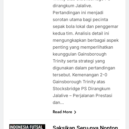
dirangkum Jalalive.
Pertandingan ini menjadi
sorotan utama bagi pecinta
sepak bola lokal dan penggemar
kedua tim. Analisis detail ini
mengungkapkan berbagai aspek
penting yang memperlihatkan
keunggulan Gainsborough
Trinity serta strategi yang
digunakan dalam pertandingan
tersebut. Kemenangan 2-0
Gainsborough Trinity atas
Stocksbridge PS Dirangkum
Jalalive – Perjalanan Prestasi
dan…
Read More
Saksikan Seru-nya Nonton