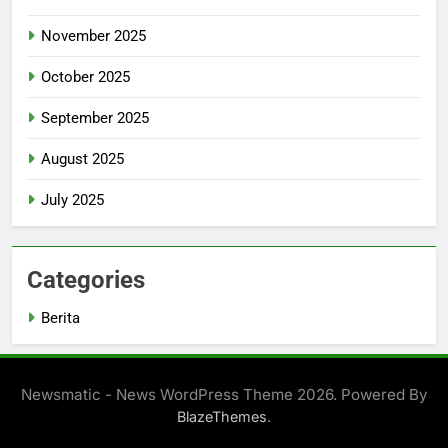
November 2025
October 2025
September 2025
August 2025
July 2025
Categories
Berita
Newsmatic - News WordPress Theme 2026. Powered By
.
BlazeThemes