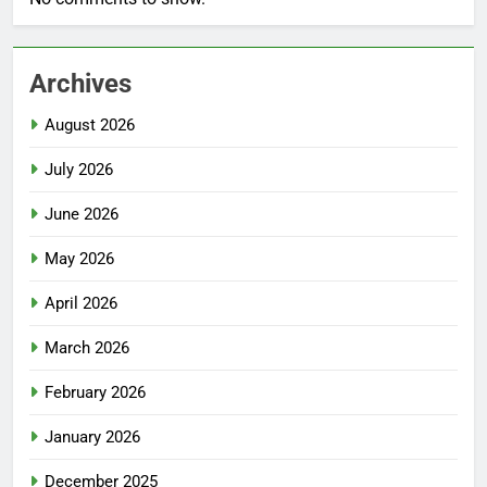
Archives
August 2026
July 2026
June 2026
May 2026
April 2026
March 2026
February 2026
January 2026
December 2025